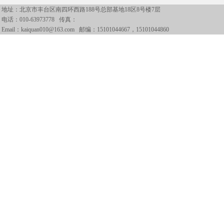
地址：北京市丰台区南四环西路188号总部基地18区8号楼7层
电话：
010-63973778
传真：
Email：kaiquan010@163.com 邮编：15101044667，15101044860