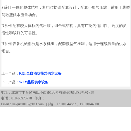
S系列 一体化整体结构，机电仪协调配套设计，配套小型气压罐，适用于典型
间歇型供水流量场合。
N系列 配有较大体积的气压罐，组合式结构，具有广泛的适用性、高度的灵
活性和较好的可靠性。
H系列 设备机械部分是水泵机组，配套微型气压罐，适用于连续流量的供水
场合。
上一产品：
KQF全自动双模式供水设备
下一产品：
WFY叠压供水设备
地址：北京市丰台区南四环西路188号总部基地18区8号楼7层
电话：
010-63973778
传真：
Email：kaiquan010@163.com 邮编：15101044667，15101044860