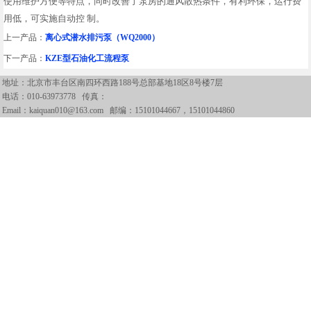
使用维护方便等特点，同时改善了泵房的通风散热条件，有利环保，运行费
用低，可实施自动控 制。
上一产品：
离心式潜水排污泵（WQ2000）
下一产品：
KZE型石油化工流程泵
地址：北京市丰台区南四环西路188号总部基地18区8号楼7层
电话：
010-63973778
传真：
Email：kaiquan010@163.com 邮编：15101044667，15101044860