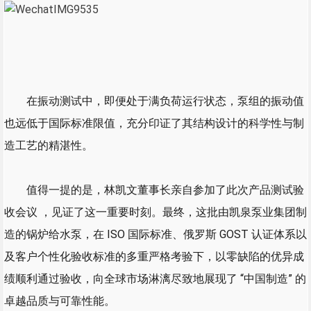
在振动测试中，即便处于满负荷运行状态，泵组的振动值
也远低于国际标准限值，充分印证了其结构设计的科学性与制
造工艺的精湛性。
值得一提的是，林凯文董事长亲自参加了此次产品测试验
收会议 ，见证了这一重要时刻。最终，这批由凯泉泵业集团制
造的锅炉给水泵，在 ISO 国际标准、俄罗斯 GOST 认证体系以
及客户个性化验收标准的多重严格考验下，以零缺陷的优异成
绩顺利通过验收，向全球市场淋漓尽致地展现了 “中国制造” 的
卓越品质与可靠性能。