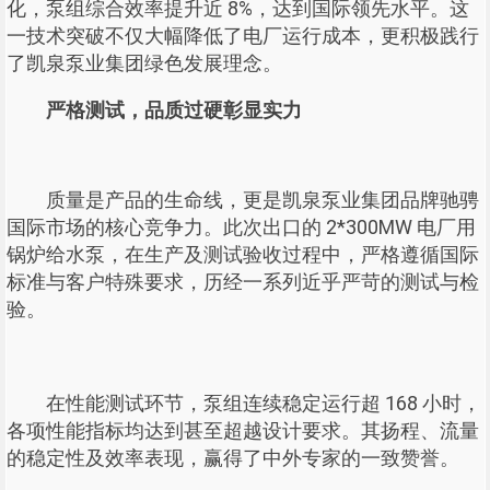
化，泵组综合效率提升近 8%，达到国际领先水平。这
一技术突破不仅大幅降低了电厂运行成本，更积极践行
了凯泉泵业集团绿色发展理念。
严格测试，品质过硬彰显实力
质量是产品的生命线，更是凯泉泵业集团品牌驰骋
国际市场的核心竞争力。此次出口的 2*300MW 电厂用
锅炉给水泵，在生产及测试验收过程中，严格遵循国际
标准与客户特殊要求，历经一系列近乎严苛的测试与检
验。
在性能测试环节，泵组连续稳定运行超 168 小时，
各项性能指标均达到甚至超越设计要求。其扬程、流量
的稳定性及效率表现，赢得了中外专家的一致赞誉。