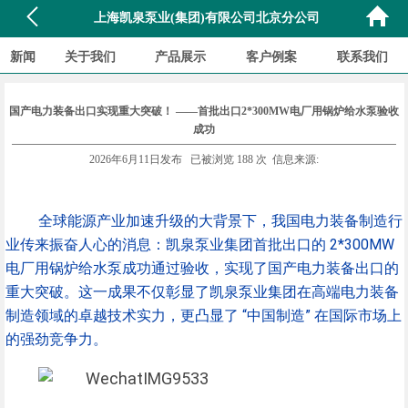
上海凯泉泵业(集团)有限公司北京分公司
新闻
关于我们
产品展示
客户例案
联系我们
国产电力装备出口实现重大突破！ ——首批出口2*300MW电厂用锅炉给水泵验收
成功
2026年6月11日发布 已被浏览 188 次 信息来源:
全球能源产业加速升级的大背景下，我国电力装备制造行
业传来振奋人心的消息：凯泉泵业集团首批出口的 2*300MW
电厂用锅炉给水泵成功通过验收，实现了国产电力装备出口的
重大突破。这一成果不仅彰显了凯泉泵业集团在高端电力装备
制造领域的卓越技术实力，更凸显了 “中国制造” 在国际市场上
的强劲竞争力。