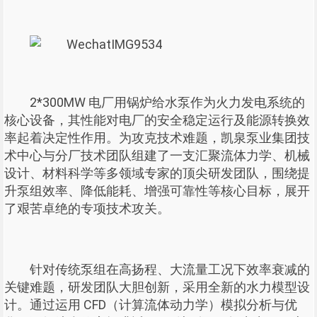
2*300MW 电厂用锅炉给水泵作为火力发电系统的
核心设备，其性能对电厂的安全稳定运行及能源转换效
率起着决定性作用。为攻克技术难题，凯泉泵业集团技
术中心与分厂技术团队组建了一支汇聚流体力学、机械
设计、材料科学等多领域专家的顶尖研发团队，围绕提
升泵组效率、降低能耗、增强可靠性等核心目标，展开
了艰苦卓绝的专项技术攻关。
针对传统泵组在高扬程、大流量工况下效率衰减的
关键难题，研发团队大胆创新，采用全新的水力模型设
计。通过运用 CFD（计算流体动力学）模拟分析与优