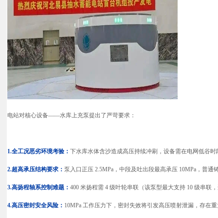
电站对核心设备——水库上充泵提出了严苛要求：
1.全工况恶劣环境考验：
下水库水体含沙造成高压持续冲刷，设备需在电网低谷时
2.超高承压结构要求：
泵入口正压 2.5MPa，中段及吐出段最高承压 10MPa
3.高扬程轴系控制难题：
400 米扬程需 4 级叶轮串联（该泵型最大支持 10
4.高压密封安全风险：
10MPa 工作压力下，密封失效将引发高压喷射泄漏，存在