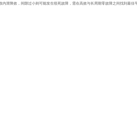
致内泄降效，间隙过小则可能发生咬死故障，需在高效与长周期零故障之间找到最佳