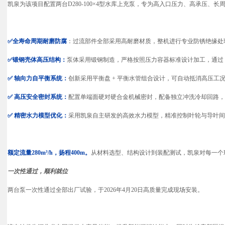
凯泉为该项目配置两台D280-100×4型水库上充泵，专为高入口压力、高承压、
✅全寿命周期耐磨防腐
：过流部件全部采用高耐磨材质，整机进行专业防锈绝缘处理
✅锻钢壳体高压结构：
泵体采用锻钢制造，严格按照压力容器标准设计加工，通过 1
✅ 轴向力自平衡系统：
创新采用平衡盘 + 平衡水管组合设计，可自动抵消高压
✅ 高压安全密封系统：
配置单端面硬对硬合金机械密封，配备独立冲洗冷却回路，确保
✅ 精密水力模型优化：
采用凯泉自主研发的高效水力模型，精准控制叶轮与导叶间
额定流量280m³/h，扬程400m。
从材料选型、结构设计到装配测试，凯泉对每一个
一次性通过，顺利就位
两台泵一次性通过全部出厂试验，于2026年4月20日高质量完成现场安装。