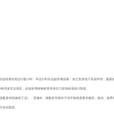
段连续满负荷运行数小时，年运行时长远超常规设备；加之泵房地下高湿环境，凝露
，普通铸铁壳体无法满足，必须采用铸钢材质并按压力容器标准设计制造。
 级串联，适配多种高扬程工况），泵轴长、级数多导致转子动平衡精度要求极高，振动、临
重大安全隐患。