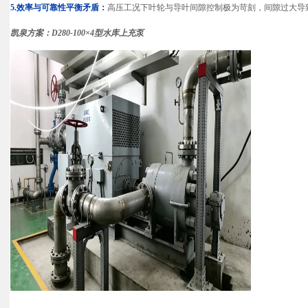
5.效率与可靠性平衡矛盾：
高压工况下叶轮与导叶间隙控制极为苛刻，间隙过大导
凯泉方案：D280-100×4型水库上充泵