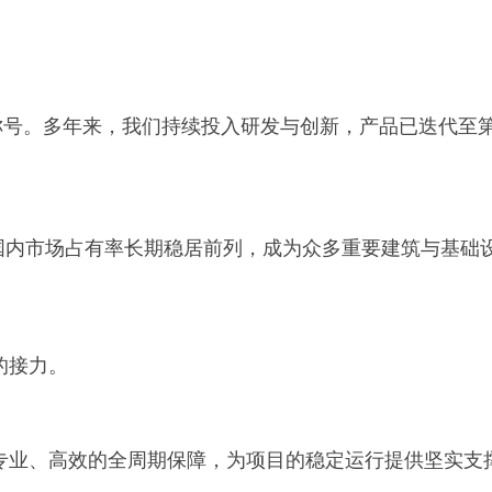
品”称号。多年来，我们持续投入研发与创新，产品已迭代
国内市场占有率长期稳居前列，成为众多重要建筑与基础
的接力。
专业、高效的全周期保障，为项目的稳定运行提供坚实支