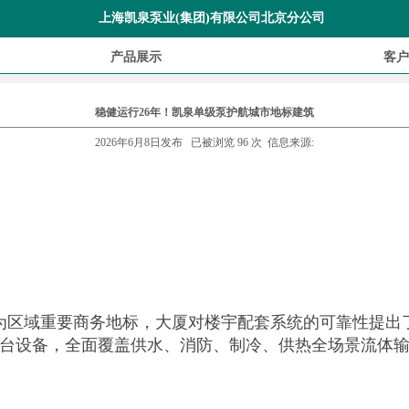
上海凯泉泵业(集团)有限公司北京分公司
产品展示
客户
稳健运行26年！凯泉单级泵护航城市地标建筑
2026年6月8日发布 已被浏览 96 次 信息来源:
。作为区域重要商务地标，大厦对楼宇配套系统的可靠性提
9台设备，全面覆盖供水、消防、制冷、供热全场景流体