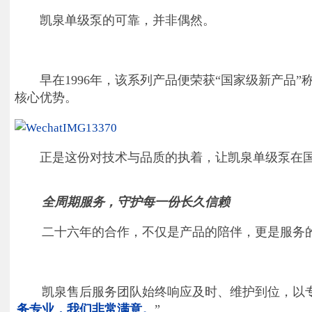
凯泉单级泵的可靠，并非偶然。
早在1996年，该系列产品便荣获“国家级新产
核心优势。
正是这份对技术与品质的执着，让凯泉单级泵在
全周期服务，守护每一份长久信赖
二十六年的合作，不仅是产品的陪伴，更是服务
凯泉售后服务团队始终响应及时、维护到位，以
务专业，我们非常满意。
”