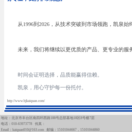
从1996到2026，从技术突破到市场领跑，凯
未来，我们将继续以更优质的产品、更专业的服
时间会证明选择，品质能赢得信赖。
凯泉，用心守护每一份托付。
http://www.bjkaiquan.com/
地址：北京市丰台区南四环西路188号总部基地18区8号楼7层
电话：
010-63973778
传真：
Email：kaiquan010@163.com 邮编：15101044667，15101044860