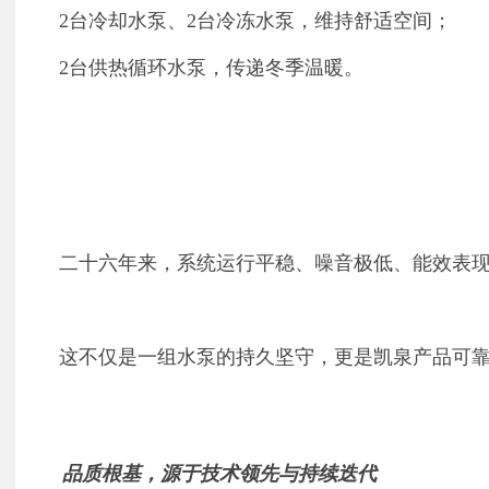
2台冷却水泵、2台冷冻水泵，维持舒适空间；
2台供热循环水泵，传递冬季温暖。
二十六年来，系统运行平稳、噪音极低、能效表
这不仅是一组水泵的持久坚守，更是凯泉产品可
品质根基，源于技术领先与持续迭代