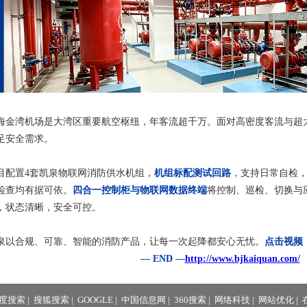
海金湾机场
是大湾区重要航空枢纽，年客流超千万。面对高密度客流与超
足安全需求。
目配置4套凯泉物联网消防供水机组，
机组标配
测试回路
，支持日常自检
检查均有据可依。
四合一控制柜
与物联网数据终端
将控制、巡检、切换与
，状态清晰，安全可控。
泉以合规、可靠、智能的消防产品，让每一次起降都安心无忧。
点击视频
— END —
http://www.bjkaiquan.com/
度搜索
|
搜狐搜索
|
GOOGLE
|
中国信息网
|
360搜索
|
网络科技
|
网站优化
|