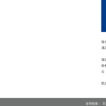
珠
满
项
收
云
凯
友情链接：
百