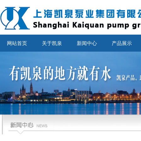
网站首页
关于凯泉
新闻中心
产品展示