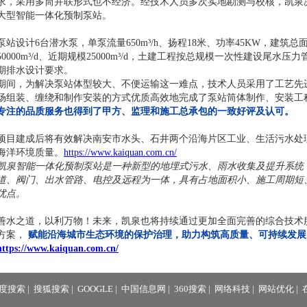
求，采用多筒并联形式也不经济。经技术人员多次实地勘测与校核，凯泉决
大型智能一体化预制泵站。
泵站设计6台潜水泵，单泵流量650m³/h、扬程18米、功率45KW，建筑总面
50000m³/d、近期规模25000m³/d，土建工程按总规模一次性建设尾水压力管
期排水设计要求。
期间，为解决泵站体型较大、不便运输这一难点，技术人员采用了工艺先
场组装、缠绕和制作安装的方式优质高效地完成了泵站筒体制作、安装工
专注的品质服务也得到了甲方、监理和施工总承包的一致好评及认可。
项目建成后将有效解决南安市水头、石井两个沿海片区工业、生活污水处
海洋环境质量。
https://www.kaiquan.com.cn/
凯泉智能一体化预制泵站是一种新型的地埋式污水、雨水收集及提升系统
道、阀门、出水管路、电控及远程为一体，具有占地面积小、施工周期短
优点。
善水之道，以利万物！未来，凯泉也将持续通过更加全面完善的综合技术
方案，
赋能沿海城市生态环境的保护治理，助力构筑高质量、可持续发展
https://www.kaiquan.com.cn/
度搜索
|
搜狐搜索
|
GOOGLE
|
中国信息网
|
360搜索
|
网络科技
|
网站优化
|