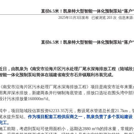
直径6.5米！凯泉特大型智能一体化预制泵站“落户
2025年11月3日发布 已被浏览 203 次 信息来源:
直径6.5米！凯泉特大型智能一体化预制泵站“落户
近日，由凯泉为《南安市沿海片区污水处理厂尾水深海排放工程（陆域段）
智能一体化预制泵站筒体在福建省南安市石井镇顺利吊装完成。
《南安市沿海片区污水处理厂尾水深海排放工程》项目是南安市近年来重
用离岸深水排放，新建两条并行钢制海底管道，排放口选址在围头湾中部海
设计污水排放量160000m³/d。
其中，项目陆域段估算投资62233.35万元，敷设尾水管道总长度21.7km，管径
尾水提升泵站。
作为项目配套工程供应商之一，凯泉负责了多个泵站建设，
完工。
施工前期，考虑到泵站可使用面积小，远期达2880 m³/h的排水量，常