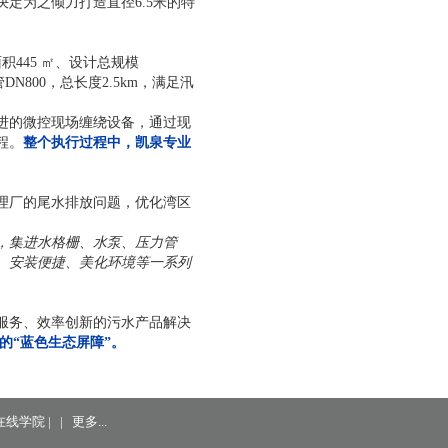
定为之倾力打造直径6.5米的特
积445 ㎡、设计总规模
DN800，总长度2.5km，满足汛
进的微控现场缠绕设备，通过现
程。
整个执行过程中，凯泉专业
理厂的尾水排放问题，优化湾区
，集进水格栅、水泵、压力管
、安装便捷、美化环境等一系列
服务、效率创新的污水产品解决
的“蓝色生态屏障”。
在线学院
|
|
更多...