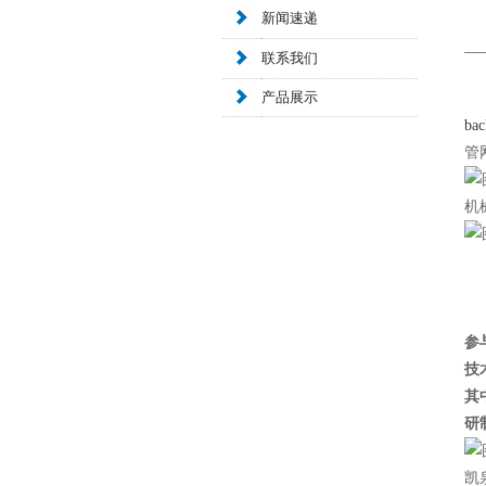
新闻速递
联系我们
产品展示
bac
管
机
参
技
其
研
凯