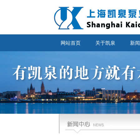
网站首页
关于凯泉
新闻