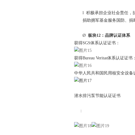
l 积极承担企业社会责任
捐助拥军基金服务国防、捐
Ø
板块
12
：品牌认证体系
获得
SGS
体系认证证书：
获得
Bureau Veritas
体系认证证书
中华人民共和国民用核安全设备
潜水排污泵节能认证证书
：