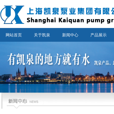
网站首页
关于凯泉
新闻中心
产品展示