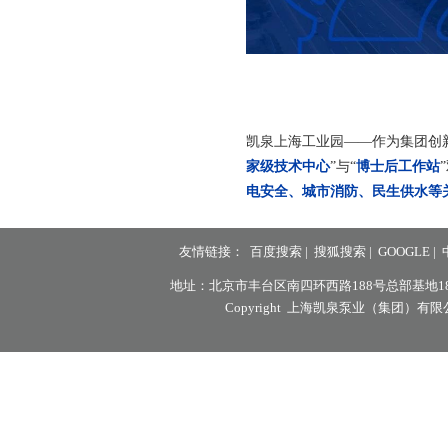
凯泉上海工业园——作为集团创新
家级技术中心
”与“
博士后工作站
电安全、城市消防、民生供水等
友情链接：
百度搜索
|
搜狐搜索
|
GOOGLE
|
地址：北京市丰台区南四环西路188号总部基地18区8号楼7层
Copyright 上海凯泉泵业（集团）有限公司北