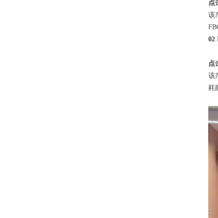
点
该
F
0
点
该
耗