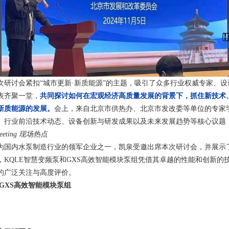
次研讨会紧扣“城市更新·新质能源”的主题，吸引了众多行业权威专家、
表齐聚一堂
，
共同探讨如何在宏观经济高质量发展的背景下，抓住新技术
新质能源的发展。
会上，来自北京市供热办、北京市发改委等单位的专家
、行业前沿技术动态、设备创新与研发成果以及未来发展趋势等核心议题
eeting 现场热点
为国内水泵制造行业的领军企业之一，凯泉受邀出席本次研讨会，并展示
，KQLE智慧变频泵和GXS高效智能模块泵组凭借其卓越的性能和创新
的广泛关注与高度评价。
1 GXS高效智能模块泵组
凯泉泵业
，赞
188