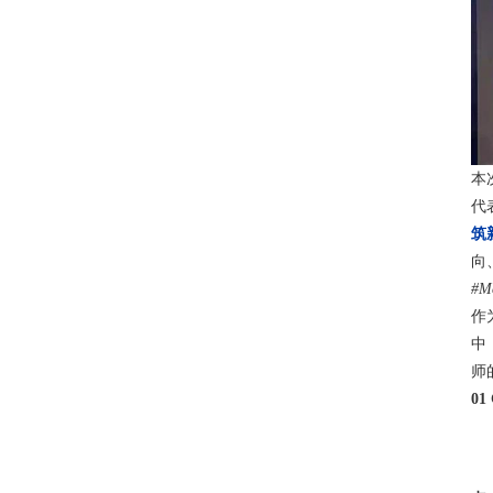
本
代
筑
向
#M
作
中
师
0