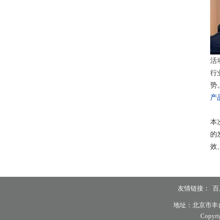
活
行
势
产
本
的
效
友情链接：
百
地址：北京市丰台区南
Copy