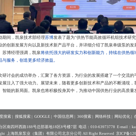
动期间，凯泉技术部经理
苏博
发表了题为“供热节能高效循环机组技术研究
业的创新发展方向以及新技术新产品平台，并详细介绍了凯泉单级泵的发展
。苏博经理强调，凯泉
将依托强大的研发实力和创新能力，持续在供热领
品与服务，创造更多经济效益。
次研讨会的成功举办，汇聚了各方资源，为行业的发展搭建了一个交流的
发展注入了强大动力。展望未来，随着更多创新技术和产品的不断涌现，
、智能的新局面。凯泉也将积极投身其中，为推动中国供热行业的高质量
度搜索
|
搜狐搜索
|
GOOGLE
|
中国信息网
|
360搜索
|
网络科技
|
网站优化
|
四环西路188号总部基地18区8号楼7层 电话：010-63973778 E-mail：kaiqu
right 上海凯泉泵业（集团）有限公司北京分公司 All Right Reserved
京ICP备120