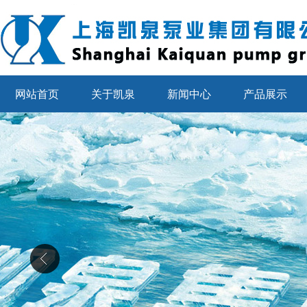
网站首页
关于凯泉
新闻中心
产品展示