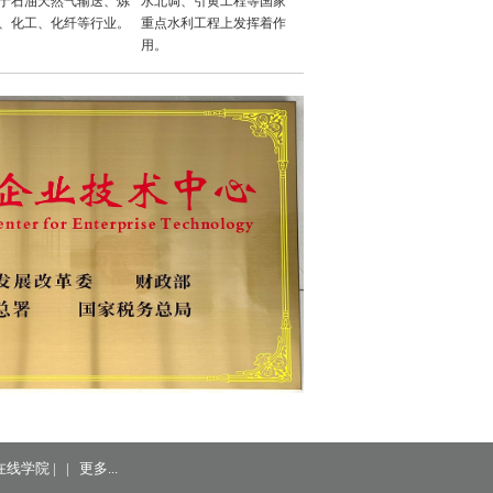
于石油天然气输送、炼
水北调、引黄工程等国家
、化工、化纤等行业。
重点水利工程上发挥着作
用。
在线学院
|
|
更多...