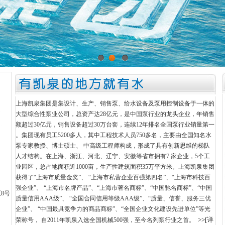
1
2
3
上海凯泉集团是集设计、生产、销售泵、给水设备及泵用控制设备于一体的
大型综合性泵业公司，总资产达28亿元，是中国泵行业的龙头企业，年销售
额超过30亿元，销售设备超过30万台套，连续12年排名全国泵行业销量第一
。集团现有员工5200多人，其中工程技术人员750多名，主要由全国知名水
泵专家教授、博士硕士、 中高级工程师构成，形成了具有创新思维的梯队
人才结构。在上海、浙江、河北、辽宁、安徽等省市拥有7 家企业，5个工
业园区，总占地面积近1000亩，生产性建筑面积35万平方米。上海凯泉集团
获得了“上海市质量金奖”、 “上海市私营企业百强第四名”、“上海市科技百
强企业”、 “上海市名牌产品”、“上海市著名商标”、“中国驰名商标”、“中国
8号
质量信用AAA级”、 “全国合同信用等级AAA级”、“质量、信誉、服务三优
企业”、 “中国最具竞争力的商品商标”、“全国企业文化建设先进单位”等光
>>[详
荣称号， 自2011年凯泉入选全国机械500强，至今名列泵行业之首。