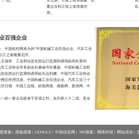
产品。
水北调、引黄工程等国家
求。
用
重点水利工程上发挥着作
化
用。
业百强企业
中国机经网承办的“中国机械工业百强企业、汽车工业
职工之家隆重召开。
王瑞祥、工业和信息化部运行监测协调局副局长黄利
汽车工业协会常务副会长兼秘书长董扬、中国机械工业联
信息化部运行监测协调局处长边利娜、中国汽车工业协会
经网总经理沈波。中国机械工业百强企业、汽车工业三十
经济日报、中国工业报、机电商报、搜狐网、新浪网、中
一的一家企业跻身于百强之列，名列第八十二强。泵业
度搜索
|
搜狐搜索
|
GOOGLE
|
中国信息网
|
360搜索
|
网络科技
|
网站优化
|