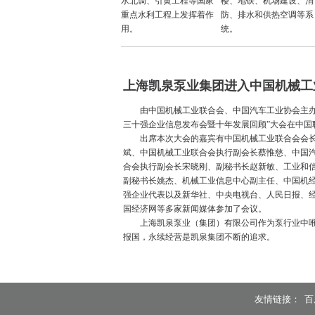
水北调、引黄工程等国家
楼、地铁、机场建设、消
重点水利工程上发挥着作
防、排水和供热空调等系
用。
统。
上海凯泉泵业集团进入中国机械工
由中国机械工业联合会、中国汽车工业协会主办，
三十强企业信息发布会暨十年发展回顾”大会在中国
出席本次大会的嘉宾有中国机械工业联合会会长
斌、中国机械工业联合会执行副会长蔡惟慈、中国
合会执行副会长宋晓刚、副秘书长赵新敏、工业和
副秘书长姚杰、机械工业信息中心副主任、中国机
强企业代表以及新华社、中央电视台、人民日报、
国经济网等多家新闻媒体参加了会议。
上海凯泉泵业（集团）有限公司作为泵行业中唯
报国，永续经营是凯泉集团不断的追求。
友情链接：
百