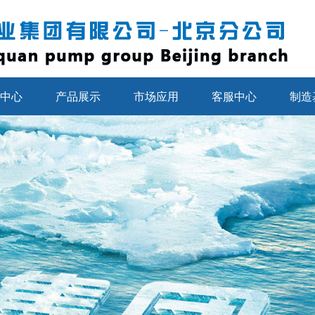
中心
产品展示
市场应用
客服中心
制造