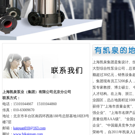
上海凯泉集团是集设计、
大型综合性泵业公司，总资
额超过30亿元，销售设备
。集团现有员工5200多人
泵专家教授、博士硕士、 
上海凯泉泵业（集团）有限公司北京分公司
人才结构。在上海、浙江、
联系方式：
业园区，总占地面积近10
电话：15101044667 15101044860
获得了“上海市质量金奖”、
传真：010-
63009670
强企业”、 “上海市名牌产
地址：北京市丰台区南四环西路188号总部基地18区8号
质量信用AAA级”、 “全
楼7层
企业”、 “中国最具竞争力
邮箱：
kaiquan010@163.com
荣称号， 自2011年凯泉
网址：
www.
bjkaiquan.com