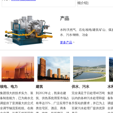
细介绍]
产品
水利/天然气、石化/核电/建筑/矿山、煤
水、污水/钢铁、冶金
更多产品
>
核电、电力
建筑
供水、污水
水
集团强大的技术实力、装
到2012年止，凯泉在建
完全满足于日处理40万吨
集
备制造能力，已为南水北
筑、供热系统用泵市场占
以内的各种污水处理和提
备
调提供了亚洲最大的立式
有率达35%，广泛应用于各
升泵站的要求，并已为上
调
全调节轴流泵机组。在南
类住宅区、酒店、商务
百家污水处理厂提供优异
全